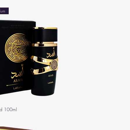
fum
ad 100ml