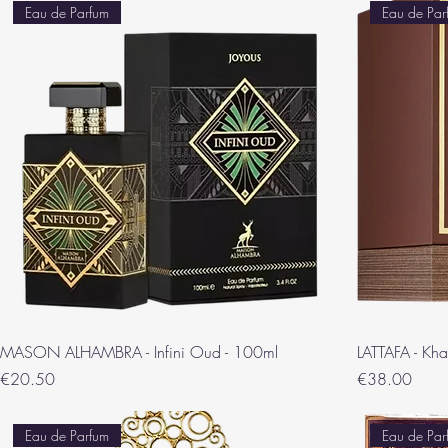
Eau de Parfum
Eau de Par
MASON ALHAMBRA - Infini Oud - 100ml
LATTAFA - K
Price
Price
€20.50
€38.00
Eau de Parfum
Eau de Par