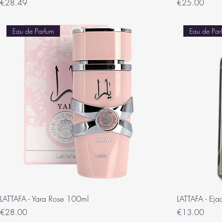
Price
Price
€28.49
€25.00
Eau de Parfum
Eau de Par
LATTAFA - Yara Rose 100ml
LATTAFA - Ej
Price
Price
€28.00
€13.00