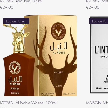
LATTAFA - Yara Tous 100ml
LATTAFA - Fa
Price
Price
€29.00
€29.00
Eau de Parfum
Eau de Par
LATTAFA - Al Noble Wazeer 100ml
MAISON ALHA