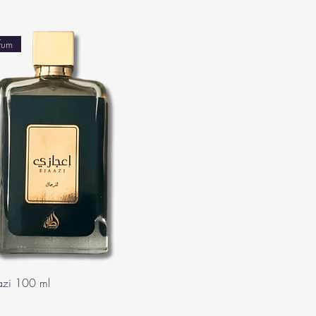
fum
aazi 100 ml