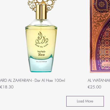
ARD AL ZAAFARAN - Dar Al Hae 100ml
AL WATANIAH
Price
Price
€18.30
€25.00
Load More