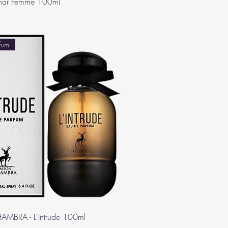
khar Femme 100ml
fum
MBRA - L'Intrude 100ml