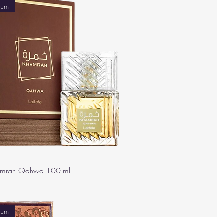
fum
hamrah Qahwa 100 ml
fum