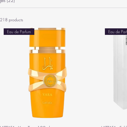
ges (22)
218 products
Eau de Parfum
Eau de Par