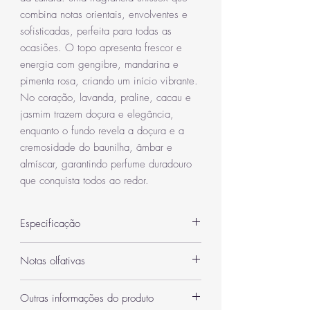
combina notas orientais, envolventes e
sofisticadas, perfeita para todas as
ocasiões. O topo apresenta frescor e
energia com gengibre, mandarina e
pimenta rosa, criando um início vibrante.
No coração, lavanda, praline, cacau e
jasmim trazem doçura e elegância,
enquanto o fundo revela a doçura e a
cremosidade do baunilha, âmbar e
almíscar, garantindo perfume duradouro
que conquista todos ao redor.
Especificação
Categoria
Unissex
Notas olfativas
Quantidade
250 ml
Notas de topo: Tangerina, Gengibre,
Outras informações do produto
Pimenta Rosa