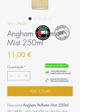
SKU: CPB009
Angham Perfume
Mist 250ml
Preço
11,00 €
Quantidade
*
ADICIONAR
Descubra
Angham Perfume Mist 250ml
da Lattafa: uma fragrância unissex que