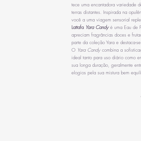
tece uma encantadora variedade d
terras distantes. Inspirada na opul
você a uma viagem sensorial replet
Lattafa
Yara Candy
é uma Eau de P
apreciam fragrâncias doces e fruta
parte da coleção Yara e destaca-se
O
Yara Candy
combina a sofistic
ideal tanto para uso diário como e
sua longa duração, geralmente ent
elogios pela sua mistura bem equil