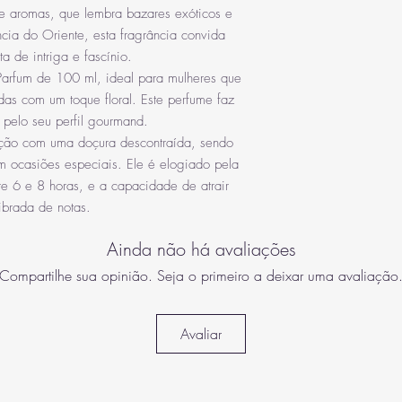
e aromas, que lembra bazares exóticos e
ência do Oriente, esta fragrância convida
a de intriga e fascínio.
arfum de 100 ml, ideal para mulheres que
das com um toque floral. Este perfume faz
 pelo seu perfil gourmand.
ação com uma doçura descontraída, sendo
m ocasiões especiais. Ele é elogiado pela
re 6 e 8 horas, e a capacidade de atrair
ibrada de notas.
Ainda não há avaliações
Compartilhe sua opinião. Seja o primeiro a deixar uma avaliação
Avaliar