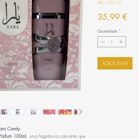
SKU: CPF135
Pre
35,99 €
Quantidade
*
ADICIONAR
 Yara Candy
:
 Parfum 100ml
, uma fragrância cativante que