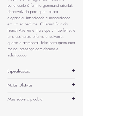
pertencente à família gourmand oriental,
desenvolvida para quem busca
elegância, intensidade e modernidade
em um só perfume. O Liquid Brun da
French Avenue é mais que um perfume: é
uma assinatura olfativa envolvente,
quente e atemporal, feita para quem quer
marcar presença com charme e
sofisticação.
Especificação
Categoria
Masculino
Notas Ofativas
Quantidade
100 ml
Notas de Topo: Canela, Flor de Laranjeira,
Mais sobre o produto
Cardamomo, Bergamota
Inspiração /
Althaïr, da Parfums
➝ Uma abertura picante e fresca, que
Diferenciais do Liquid Brun
Semelhança Olfativa
de Marly
equilibra calor e vivacidade.
Família olfativa gourmand oriental, perfeita para
Notas de Coração: Baunilha Bourbon, Elemi