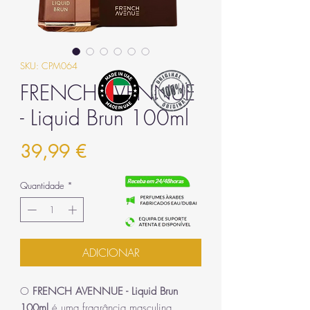
SKU: CPM064
FRENCH AVENNUE
- Liquid Brun 100ml
Preço
39,99 €
Quantidade
*
ADICIONAR
O
FRENCH AVENNUE - Liquid Brun
100ml
é uma fragrância masculina