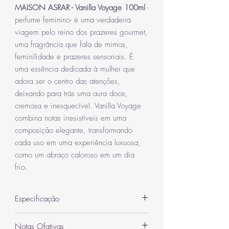
MAISON ASRAR - Vanilla Voyage 100ml
-
perfume feminino- é uma verdadeira
viagem pelo reino dos prazeres gourmet,
uma fragrância que fala de mimos,
feminilidade e prazeres sensoriais. É
uma essência dedicada à mulher que
adora ser o centro das atenções,
deixando para trás uma aura doce,
cremosa e inesquecível. Vanilla Voyage
combina notas irresistíveis em uma
composição elegante, transformando
cada uso em uma experiência luxuosa,
como um abraço caloroso em um dia
frio.
Especificação
Categoria
Feminino
Notas Ofativas