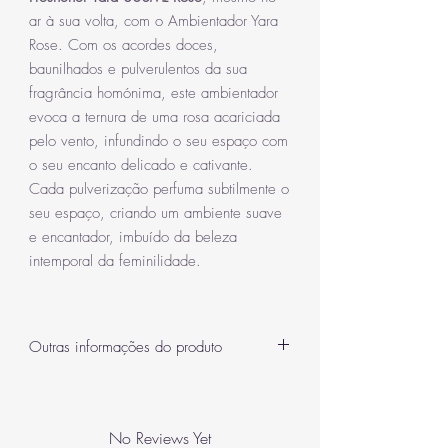
ar à sua volta, com o Ambientador Yara
Rose. Com os acordes doces,
baunilhados e pulverulentos da sua
fragrância homónima, este ambientador
evoca a ternura de uma rosa acariciada
pelo vento, infundindo o seu espaço com
o seu encanto delicado e cativante.
Cada pulverização perfuma subtilmente o
seu espaço, criando um ambiente suave
e encantador, imbuído da beleza
intemporal da feminilidade.
Outras informações do produto
Yara Spray - 300ml
Notas: Suave, Almiscarado, Laranja, Tangerina,
Flor, Rosa
No Reviews Yet
Um ambientador de oud árabe de 300ml