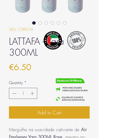
SKU: CPA014
LATTAFA - Yara
300ML
Price
€6.50
Quantity
*
Add to Cart
Mergulhe na suavidade cativante de
Air
Freshener Yara 300ML Rose
, mesmo no