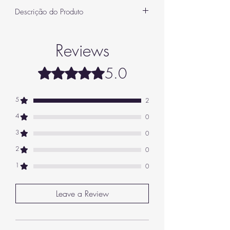
Quantidade
100 ml
Notas de saída: limão, patchouli
Descrição do Produto
Notas de coração: sândalo, baunilha
EAN
6423080594773
Notas de base: almíscar, âmbar
Fragrância Dar Al HAe: uma abertura
refrescante
Reviews
A nota de topo desta criação abre-se com notas
de lima e patchouli. Esta
combinação única
cria
5.0
certamente uma premissa que desperta os
Rated 5 out of 5 stars.
sentidos e prepara o cenário para as notas que
se seguem. O efeito é ao mesmo tempo
revigorante e misterioso, convidando aqueles
5
2
que o usam a sentirem-se confiantes e ousados.
4
0
Um coração oriental harmonioso
No entanto, em
coração da fragrância
Em Dar
3
0
Al Hae, descobrirá uma mistura cativante de
sândalo e baunilha. Estas notas complementam-
2
0
se harmoniosamente para criar um ambiente
1
0
oriental cativante. O sândalo traz um calor
amadeirado e sensual, enquanto a baunilha
acrescenta uma doçura gourmand e
Leave a Review
reconfortante. Juntos, estes ingredientes criam
um coração que evoca o exotismo e a
sofisticação.
Uma base sensual e sedutora no perfume Dar Al