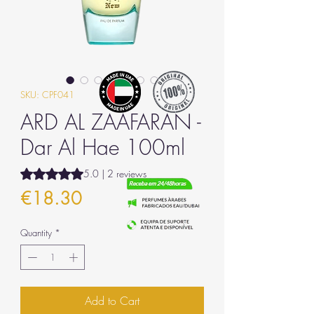
SKU: CPF041
ARD AL ZAAFARAN -
Dar Al Hae 100ml
Rating is 5.0 out of five stars based on 2 reviews
5.0 | 2 reviews
Price
€18.30
Quantity
*
Add to Cart