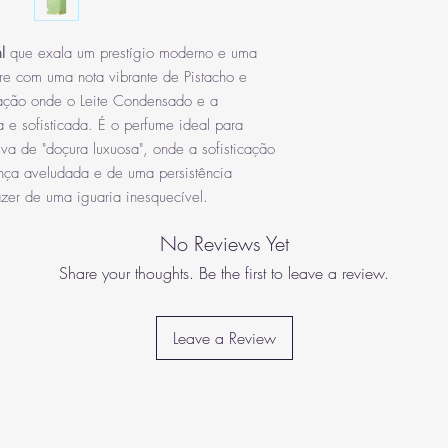
O pistácio não é apenas
Olfativa
(um corpo nectário q
olfactiva. Uma raridade 
inebriante).
intensidade única: um equ
Notas de Fundo: Bau
EAN
l
que exala um prestígio moderno e uma
nuances ligeiramente a
(um
re com uma nota vibrante de Pistacho e
torna uma matéria-prima 
Éclaire Pistache, o pis
ação onde o Leite Condensado e a
Tostado e cremoso, cria
 e sofisticada. É o perfume ideal para
Oferece uma assinatura 
va de "doçura luxuosa", onde a sofisticação
muito originais que a ca
nça aveludada e de uma persistência
Aqui, a casa de perfume
destacar esta nota em r
zer de uma iguaria inesquecível.
mundo da gastronomia e 
coração da Éclaire Pista
No Reviews Yet
como uma das tendências
Share your thoughts. Be the first to leave a review.
Leave a Review