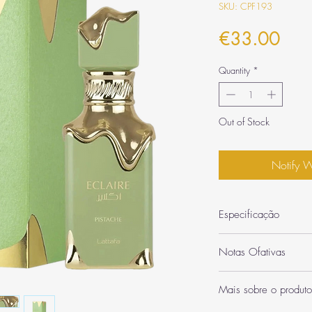
SKU: CPF193
Pric
€33.00
Quantity
*
Out of Stock
Notify 
Especificação
Categoria
Notas Ofativas
Quantidade
Notas de Topo: Pist
Mais sobre o produto
abertura crocante, ri
Inspiração / Semelha
Notas de Coração: M