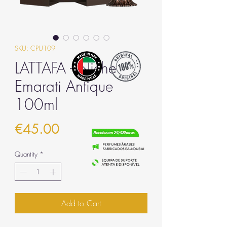
SKU: CPU109
LATTAFA - Niche
Emarati Antique
100ml
Price
€45.00
Quantity
*
Add to Cart