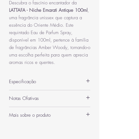
Descubra o fascínio encantador da
LATTAFA - Niche Emarati Antique 100ml
,
uma fragrância unissex que captura a
essência do Oriente Médio. Este
requintado Eau de Parfum Spray,
disponível em 100ml, pertence à família
de fragrâncias Amber Woody, tornando-o
uma escolha perfeita para quem aprecia
aromas ricos e quentes.
Especificação
Categoria
Unissexo
Notas Ofativas
Quantidade
100 ml
Notas de topo : Cardamomo, Figo, Coco,
Mais sobre o produto
Leite, Chá preto
Inspiração /
Crystal Noir
Notas de coração : Íris, Vetiver, Jasmim
Esta fragrância unissex é perfeita para qualquer
Semelhança Olfativa
Versace
Notas de fundo : Âmbar, Sândalo, Fava
ocasião, seja para um evento formal ou
tonka, Caramelo, Almíscar
simplesmente para elevar seu perfume diário.