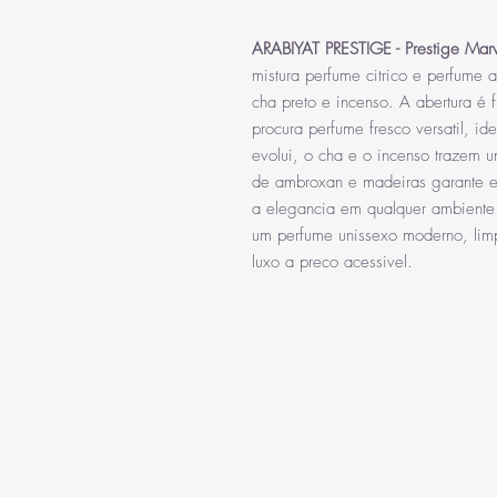
ARABIYAT PRESTIGE - Prestige Ma
mistura perfume citrico e perfume 
cha preto e incenso. A abertura é 
procura perfume fresco versatil, i
evolui, o cha e o incenso trazem u
de ambroxan e madeiras garante ex
a elegancia em qualquer ambiente
um perfume unissexo moderno, lim
luxo a preco acessivel.