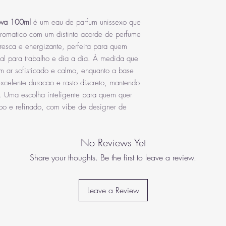
Arabiyat Prestige Marw
Olfativa
e Néroli Tunisino (tr
experiência olfativa que
Notas de Fundo: Chá
sua abertura fresca e vi
rwa 100ml
é um eau de parfum unissexo que
(Incenso) e Madeira 
EAN
balsâmica, encarna uma
ambarado e de chá ca
aromatico com um distinto acorde de perfume
moderno e magnético. De
fresca e energizante, perfeita para quem
da sua fragrância a sua
deal para trabalho e dia a dia. À medida que
m ar sofisticado e calmo, enquanto a base
celente duracao e rasto discreto, mantendo
. Uma escolha inteligente para quem quer
po e refinado, com vibe de designer de
No Reviews Yet
Share your thoughts. Be the first to leave a review.
Leave a Review