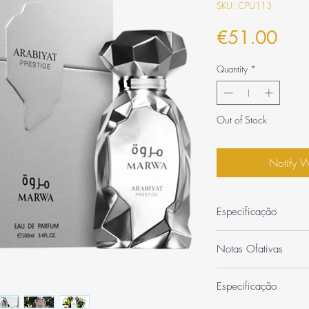
SKU: CPU113
Pric
€51.00
Quantity
*
Out of Stock
Notify 
Especificação
Categoria
Notas Ofativas
Quantidade
Notas de Topo: Berg
Especificação
Siciliana (abertura cí
Inspiração / Semelha
Notas de Coração: 