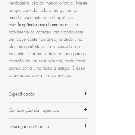
verdadeira joia do mundo olfativo. Neste
artigo, convidamo-lo a mergulhar no
mundo fascinante desta fragrância.
Esta
fragrância para homems
mistura
habilmente os acordes tradicionais com
um toque contemporâneo, criando uma
alquimia perfeita entre o passado e o
presente. Imagine-se transportado para o
coração de um souk oriental, onde cada
aroma conta uma história antiga. É essa
a promessa desta mistura invulgar.
Especificação
Categoria
Femininos
Composição da fragrância
Quantidade
100 ml
Notas de topo: Acorde de chicha de maçã,
Descrição do Produto
pimenta rosa
EAN
6290360598321
Notas de coração: Canela, tâmaras, tabaco