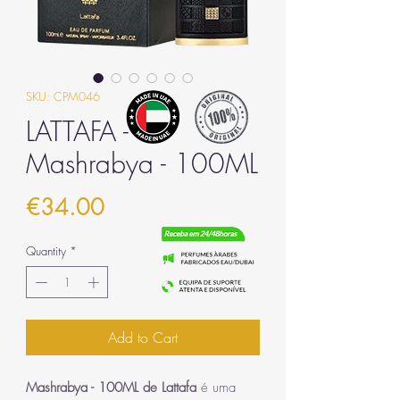
SKU: CPM046
LATTAFA -
Mashrabya - 100ML
Price
€34.00
Quantity
*
Add to Cart
Mashrabya - 100ML de Lattafa
é uma