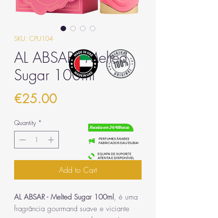
SKU: CPU104
AL ABSAR - Melted
Sugar 100ml
Price
€25.00
Quantity
*
Add to Cart
AL ABSAR - Melted Sugar 100ml
, é uma
fragrância gourmand suave e viciante