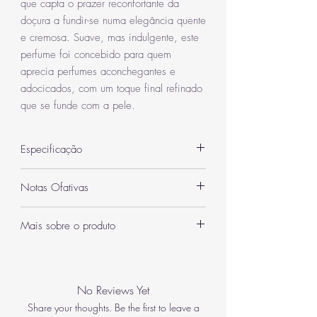
que capta o prazer reconfortante da
doçura a fundir-se numa elegância quente
e cremosa. Suave, mas indulgente, este
perfume foi concebido para quem
aprecia perfumes aconchegantes e
adocicados, com um toque final refinado
que se funde com a pele.
Especificação
Categoria
Unissexo
Notas Ofativas
Quantidade
100 ml
Notas de cabeça: Açúcar doce, acordes
Mais sobre o produto
frutados
Inspiração /
Bianco Latte
Notas de coração: Acordes florais, acordes
A fragrância abre com uma deliciosa explosão
Semelhança Olfativa
amadeirados, acordes cremosos
de açúcar doce misturado com acordes
Notas de fundo: Baunilha, âmbar, almíscar
frutados, criando uma sensação instantânea de
EAN
5055810059101
No Reviews Yet
calor e alegria. Esta abertura transmite uma
sensação divertida e convidativa, evocando o
Share your thoughts. Be the first to leave a