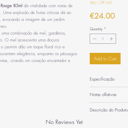
SKU: CPF160
Rouge 85ml
dá vitalidade com notas de
. Uma explosão de frutas cítricas dá ao
Pric
€24.00
ais, evocando a imagem de um jardim
neo.
Quantity
*
m uma combinação de mel, gardênia,
ego. O mel acrescenta uma doçura
o jasmim dão um toque floral rico e
crescentam elegância, enquanto os pêssegos
Add to Cart
entas, criando um coração encantador e
Especificação
Categoria
Notas olfativas
Quantidade
Notas de Saída: Flor
Descrição do Produto
Notas médias / de c
Inspiração / Semelha
Notas de Fundo: Not
Usar o
So Candid Rouge
No Reviews Yet
Olfativa
Assinatura Olfativa:
excelente escolha por v
Principais Notas: No