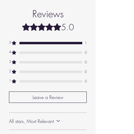
⏳ Desempenho e evolução
Notas de base:
âmbar, benjoim, baunilha.
Duração
: em geral, 8–9 horas na pele e
Reviews
ainda mais na roupa.
Projeção
: forte nas primeiras horas (descrita
5.0
como “nuclear” por alguns), depois suaviza
Rated 5 out of 5 stars.
e fica mais confortável.
🎯 Quando vale a pena usar
Estação ideal
: primavera e verão — traz
5
1
frescor e leveza, mas sua base cálida
4
0
também permite uso em transição para o
outono.
3
0
Ocasiões
: perfeito para passeios, dias
descontraídos, ambientes ao ar livre e clima
2
0
ensolarado.
1
0
Perfil
: feminino, fresco e alegre — pensado
para quem quer um aroma vibrante e
energético.
Leave a Review
All stars, Most Relevant