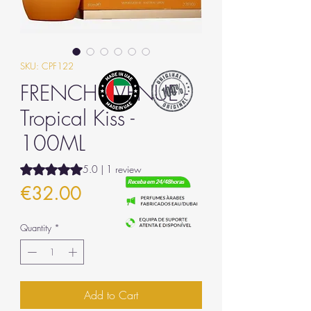
SKU: CPF122
FRENCH AVENUE -
Tropical Kiss -
100ML
Rating is 5.0 out of five stars based on 1 review
5.0 | 1 review
Price
€32.00
Quantity
*
Add to Cart