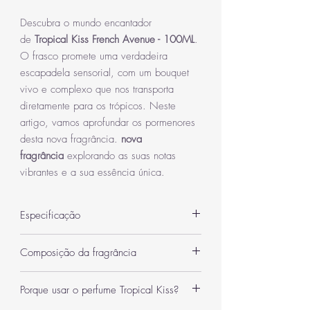
Descubra o mundo encantador
de
Tropical Kiss French Avenue - 100ML
.
O frasco promete uma verdadeira
escapadela sensorial, com um bouquet
vivo e complexo que nos transporta
diretamente para os trópicos. Neste
artigo, vamos aprofundar os pormenores
desta nova fragrância.
nova
fragrância
explorando as suas notas
vibrantes e a sua essência única.
Especificação
Categoria
Femininos
Composição da fragrância
Quantidade
100 ml
Notas de cabeça:
manga, camomila, flor de
Porque usar o perfume Tropical Kiss?
laranjeira.
EAN
6290360375649
Notas de coração:
Ylang-Ylang, lírio, coco.