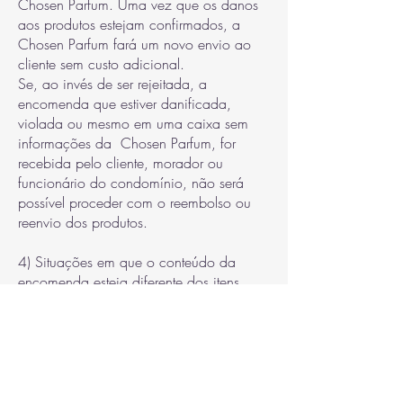
Chosen Parfum. Uma vez que os danos
aos produtos estejam confirmados, a
Chosen Parfum fará um novo envio ao
cliente sem custo adicional.
Se, ao invés de ser rejeitada, a
encomenda que estiver danificada,
violada ou mesmo em uma caixa sem
informações da Chosen Parfum, for
recebida pelo cliente, morador ou
funcionário do condomínio, não será
possível proceder com o reembolso ou
reenvio dos produtos.
4) Situações em que o conteúdo da
encomenda esteja diferente dos itens
constantes no pedido
No caso de haver divergências entre o
conteúdo da encomenda e o pedido o
cliente deverá entrar em contato com a
loja, através do email de contacto no
prazo máximo de 48 horas após o