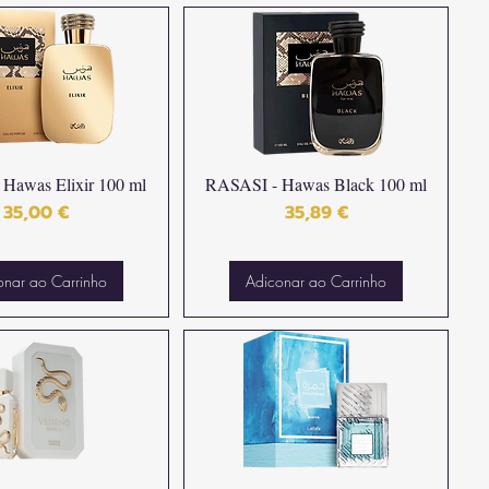
Hawas Elixir 100 ml
RASASI - Hawas Black 100 ml
Preço
Preço
35,00 €
35,89 €
onar ao Carrinho
Adiconar ao Carrinho