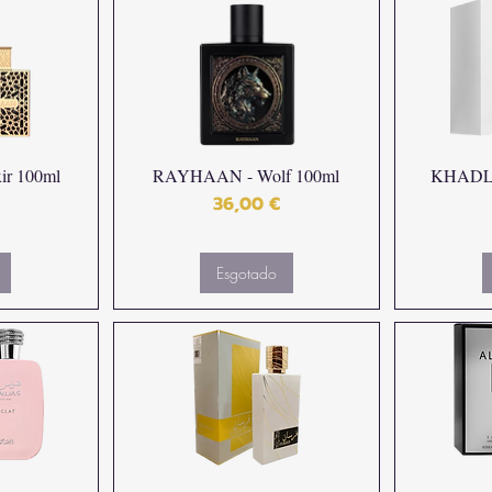
r 100ml
RAYHAAN - Wolf 100ml
KHADLAJ
Preço
36,00 €
Esgotado