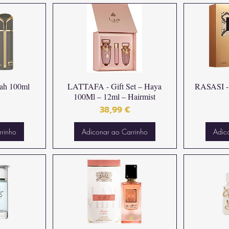
ah 100ml
LATTAFA - Gift Set – Haya
RASASI - 
100Ml – 12ml – Hairmist
Preço
38,99 €
rrinho
Adiconar ao Carrinho
Adic