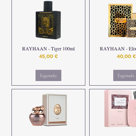
RAYHAAN - Tiger 100ml
RAYHAAN - Elixi
Preço
Preço
45,00 €
40,00 €
Esgotado
Esgotado