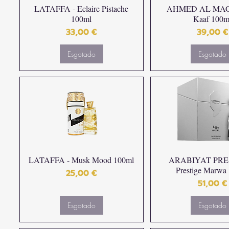
LATAFFA - Eclaire Pistache
AHMED AL MAG
100ml
Kaaf 100m
Preço
Preço
33,00 €
39,00 €
Esgotado
Esgotado
LATAFFA - Musk Mood 100ml
ARABIYAT PRES
Prestige Marwa
Preço
25,00 €
Preço
51,00 €
Esgotado
Esgotado