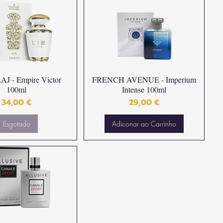
 - Empire Victor
FRENCH AVENUE - Imperium
100ml
Intense 100ml
Preço
Preço
34,00 €
29,00 €
Esgotado
Adiconar ao Carrinho