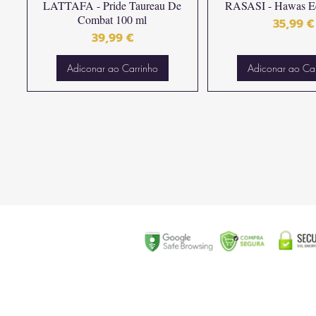
LATTAFA - Pride Taureau De
RASASI - Hawas Ec
Combat 100 ml
Preço
35,99 €
Preço
39,99 €
Adiconar ao Carrinho
Adiconar ao Ca