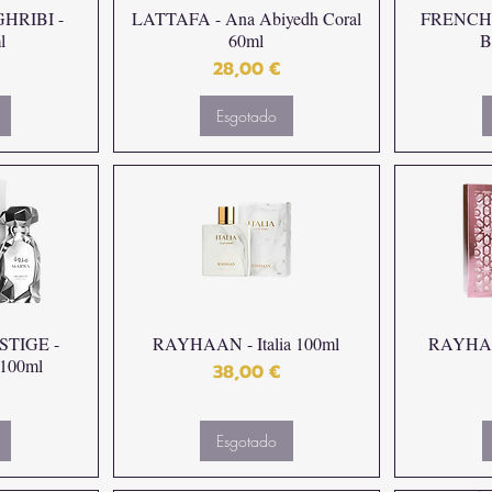
HRIBI -
LATTAFA - Ana Abiyedh Coral
FRENCH 
l
60ml
B
Preço
28,00 €
Esgotado
TIGE -
RAYHAAN - Italia 100ml
RAYHAAN
 100ml
Preço
38,00 €
Esgotado