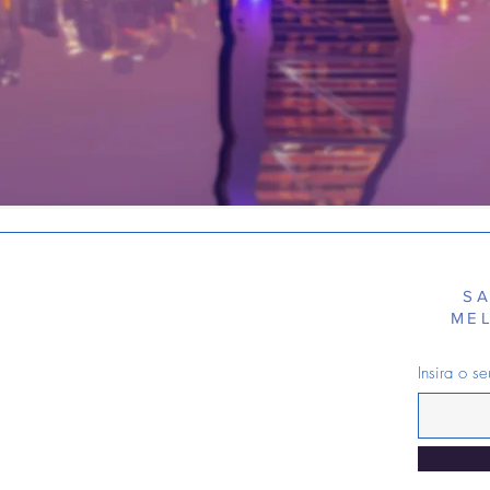
SA
ME
Insira o s