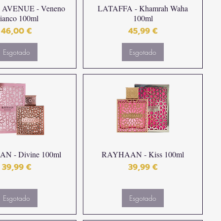
AVENUE - Veneno
LATAFFA - Khamrah Waha
ianco 100ml
100ml
Preço
Preço
46,00 €
45,99 €
Esgotado
Esgotado
 - Divine 100ml
RAYHAAN - Kiss 100ml
Preço
Preço
39,99 €
39,99 €
Esgotado
Esgotado