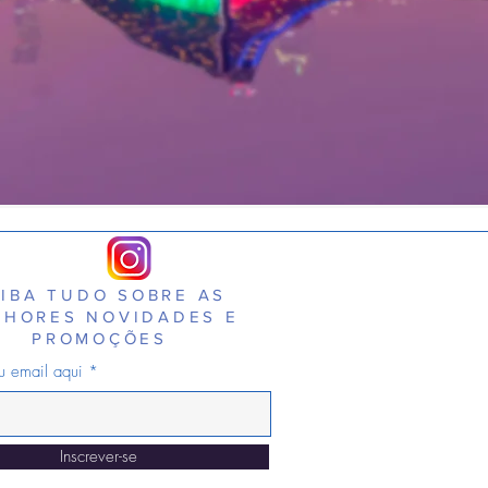
IBA TUDO SOBRE AS
LHORES NOVIDADES E
PROMOÇÕES
eu email aqui
Inscrever-se