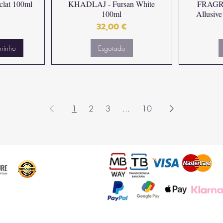
lat 100ml
KHADLAJ - Fursan White
FRAGR
100ml
Allusive
Preço
32,00 €
rrinho
Esgotado
1
2
3
...
10