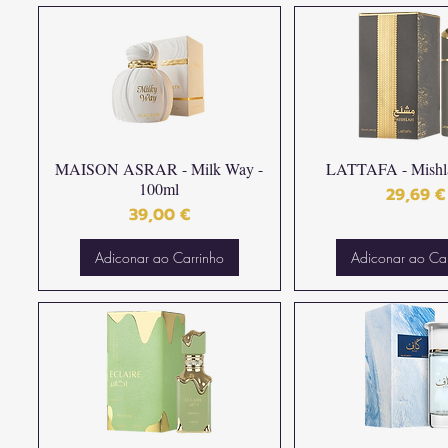
MAISON ASRAR - Milk Way -
LATTAFA - Mishl
100ml
Preço
29,69 €
Preço
39,00 €
Adiconar ao Carrinho
Adiconar ao Ca